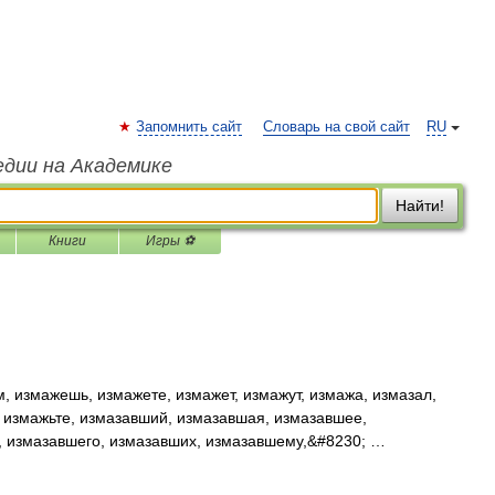
Запомнить сайт
Словарь на свой сайт
RU
едии на Академике
Найти!
Книги
Игры ⚽
, измажешь, измажете, измажет, измажут, измажа, измазал,
, измажьте, измазавший, измазавшая, измазавшее,
, измазавшего, измазавших, измазавшему,&#8230; …