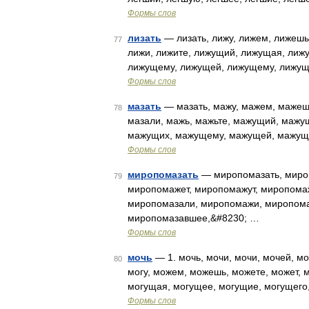
Формы слов
лизать
— лизать, лижу, лижем, лижешь, 
77
лижи, лижите, лижущий, лижущая, лиж
лижущему, лижущей, лижущему, лижущ
Формы слов
мазать
— мазать, мажу, мажем, мажешь
78
мазали, мажь, мажьте, мажущий, маж
мажущих, мажущему, мажущей, мажущ
Формы слов
миропомазать
— миропомазать, миро
79
миропомажет, миропомажут, миропома
миропомазали, миропомажи, миропом
миропомазавшее,&#8230; …
Формы слов
мочь
— 1. мочь, мочи, мочи, мочей, мо
80
могу, можем, можешь, можете, может, мо
могущая, могущее, могущие, могущего
Формы слов