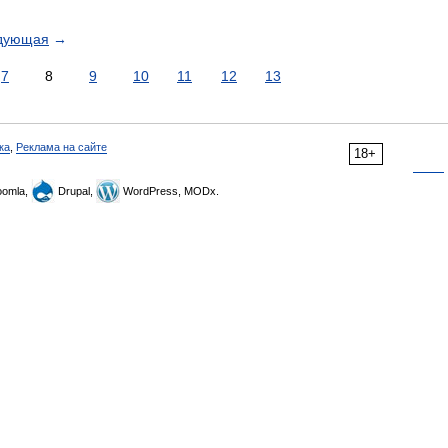
дующая
→
7
8
9
10
11
12
13
ка
,
Реклама на сайте
18+
omla,
Drupal,
WordPress, MODx.