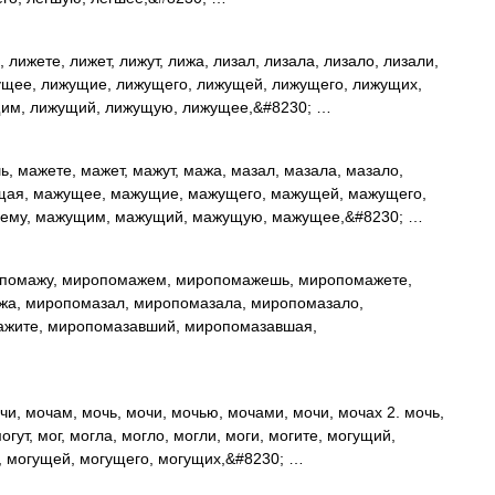
лижете, лижет, лижут, лижа, лизал, лизала, лизало, лизали,
ущее, лижущие, лижущего, лижущей, лижущего, лижущих,
им, лижущий, лижущую, лижущее,&#8230; …
, мажете, мажет, мажут, мажа, мазал, мазала, мазало,
ущая, мажущее, мажущие, мажущего, мажущей, мажущего,
ему, мажущим, мажущий, мажущую, мажущее,&#8230; …
помажу, миропомажем, миропомажешь, миропомажете,
жа, миропомазал, миропомазала, миропомазало,
ажите, миропомазавший, миропомазавшая,
чи, мочам, мочь, мочи, мочью, мочами, мочи, мочах 2. мочь,
гут, мог, могла, могло, могли, моги, могите, могущий,
, могущей, могущего, могущих,&#8230; …