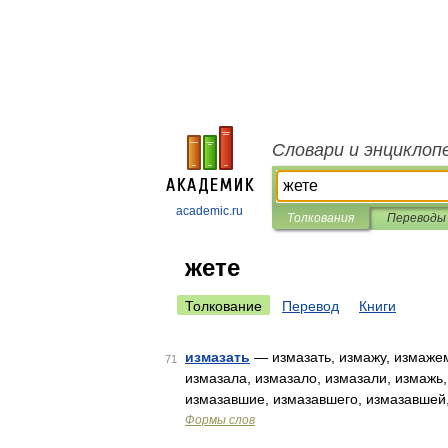
Словари и энциклоп
academic.ru
Толкования
Переводы
жете
Толкование
Перевод
Книги
измазать
— измазать, измажу, измажем
71
измазала, измазало, измазали, измажь
измазавшие, измазавшего, измазавшей
Формы слов