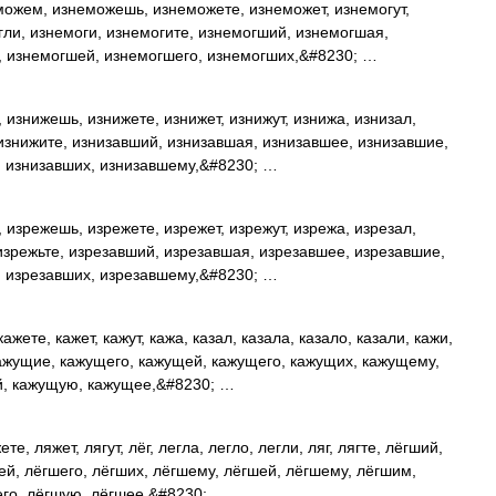
можем, изнеможешь, изнеможете, изнеможет, изнемогут,
гли, изнемоги, изнемогите, изнемогший, изнемогшая,
, изнемогшей, изнемогшего, изнемогших,&#8230; …
 изнижешь, изнижете, изнижет, изнижут, изнижа, изнизал,
 изнижите, изнизавший, изнизавшая, изнизавшее, изнизавшие,
, изнизавших, изнизавшему,&#8230; …
 изрежешь, изрежете, изрежет, изрежут, изрежа, изрезал,
 изрежьте, изрезавший, изрезавшая, изрезавшее, изрезавшие,
, изрезавших, изрезавшему,&#8230; …
ажете, кажет, кажут, кажа, казал, казала, казало, казали, кажи,
ажущие, кажущего, кажущей, кажущего, кажущих, кажущему,
й, кажущую, кажущее,&#8230; …
е, ляжет, лягут, лёг, легла, легло, легли, ляг, лягте, лёгший,
ей, лёгшего, лёгших, лёгшему, лёгшей, лёгшему, лёгшим,
его, лёгшую, лёгшее,&#8230; …