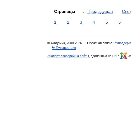
Страницы
←
Предыдущая
Сле
1
2
3
4
5
6
© Академик, 2000-2026
Обратная связь:
Техподдерж
👣 Путешествия
Экспорт словарей на сайты
, сделанные на PHP,
Jo